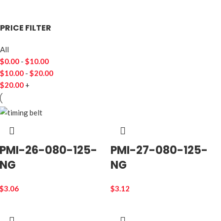
PRICE FILTER
All
$
0.00
-
$
10.00
$
10.00
-
$
20.00
$
20.00
+
PMI-26-080-125-
PMI-27-080-125-
NG
NG
$
3.06
$
3.12