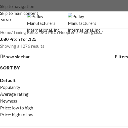
Skip to navigation
Skip to main content
MENU
Home
/
Timing Belts
/
.080 Pitch Neoprene / Fiberglass
/
.080 Pitch for .125
Showing all 276 results
Show sidebar
Filters
SORT BY
Default
Popularity
Average rating
Newness
Price: low to high
Price: high to low