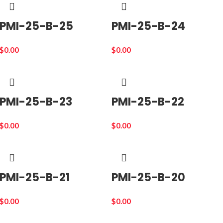
PMI-25-B-25
PMI-25-B-24
$
0.00
$
0.00
PMI-25-B-23
PMI-25-B-22
$
0.00
$
0.00
PMI-25-B-21
PMI-25-B-20
$
0.00
$
0.00