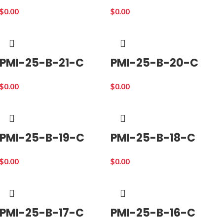
$
0.00
$
0.00
PMI-25-B-21-C
PMI-25-B-20-C
$
0.00
$
0.00
PMI-25-B-19-C
PMI-25-B-18-C
$
0.00
$
0.00
PMI-25-B-17-C
PMI-25-B-16-C