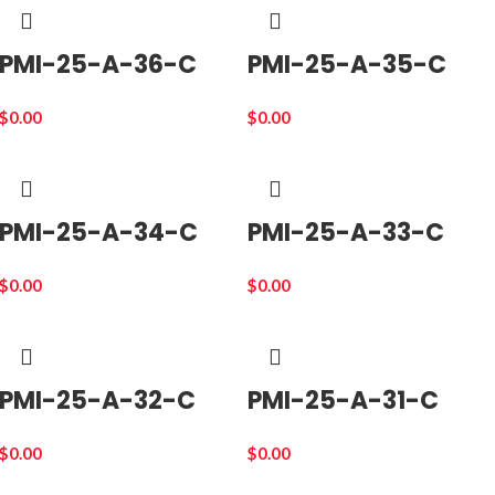
PMI-25-A-36-C
PMI-25-A-35-C
$
0.00
$
0.00
PMI-25-A-34-C
PMI-25-A-33-C
$
0.00
$
0.00
PMI-25-A-32-C
PMI-25-A-31-C
$
0.00
$
0.00