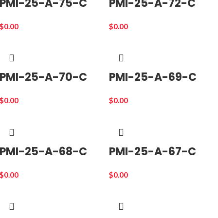
PMI-25-A-75-C
PMI-25-A-72-C
$
0.00
$
0.00
PMI-25-A-70-C
PMI-25-A-69-C
$
0.00
$
0.00
PMI-25-A-68-C
PMI-25-A-67-C
$
0.00
$
0.00