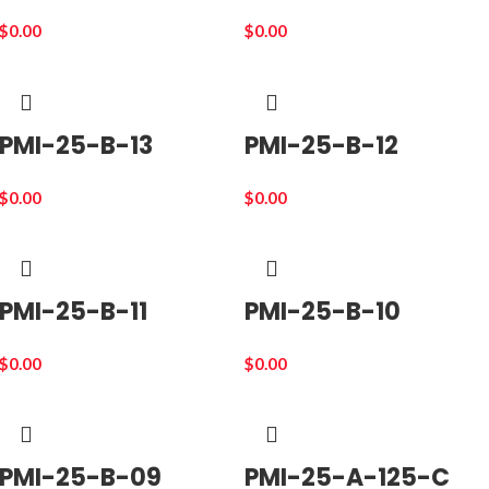
$
0.00
$
0.00
PMI-25-B-13
PMI-25-B-12
$
0.00
$
0.00
PMI-25-B-11
PMI-25-B-10
$
0.00
$
0.00
PMI-25-B-09
PMI-25-A-125-C