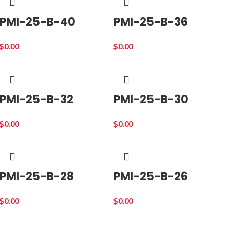
PMI-25-B-40
PMI-25-B-36
$
0.00
$
0.00
PMI-25-B-32
PMI-25-B-30
$
0.00
$
0.00
PMI-25-B-28
PMI-25-B-26
$
0.00
$
0.00