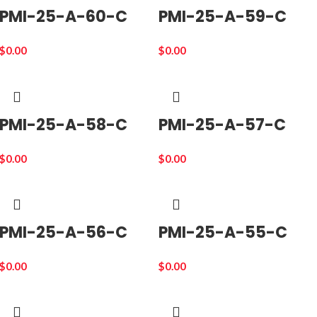
PMI-25-A-60-C
PMI-25-A-59-C
$
0.00
$
0.00
PMI-25-A-58-C
PMI-25-A-57-C
$
0.00
$
0.00
PMI-25-A-56-C
PMI-25-A-55-C
$
0.00
$
0.00