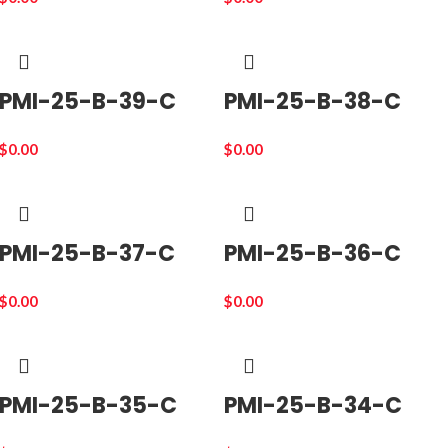
PMI-25-B-39-C
PMI-25-B-38-C
$
0.00
$
0.00
PMI-25-B-37-C
PMI-25-B-36-C
$
0.00
$
0.00
PMI-25-B-35-C
PMI-25-B-34-C