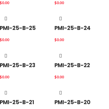
$
0.00
$
0.00
PMI-25-B-25
PMI-25-B-24
$
0.00
$
0.00
PMI-25-B-23
PMI-25-B-22
$
0.00
$
0.00
PMI-25-B-21
PMI-25-B-20