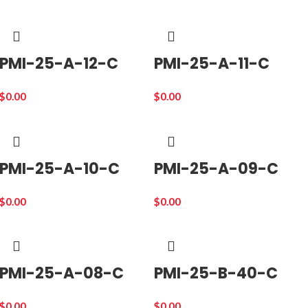
PMI-25-A-12-C
PMI-25-A-11-C
$
0.00
$
0.00
PMI-25-A-10-C
PMI-25-A-09-C
$
0.00
$
0.00
PMI-25-A-08-C
PMI-25-B-40-C
$
0.00
$
0.00