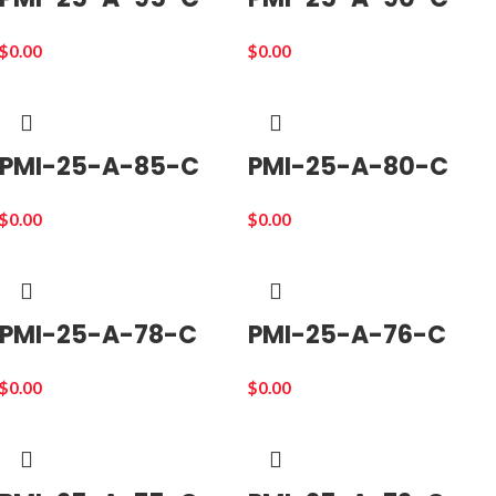
$
0.00
$
0.00
PMI-25-A-85-C
PMI-25-A-80-C
$
0.00
$
0.00
PMI-25-A-78-C
PMI-25-A-76-C
$
0.00
$
0.00