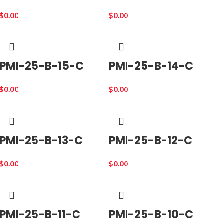
$
0.00
$
0.00
PMI-25-B-15-C
PMI-25-B-14-C
$
0.00
$
0.00
PMI-25-B-13-C
PMI-25-B-12-C
$
0.00
$
0.00
PMI-25-B-11-C
PMI-25-B-10-C